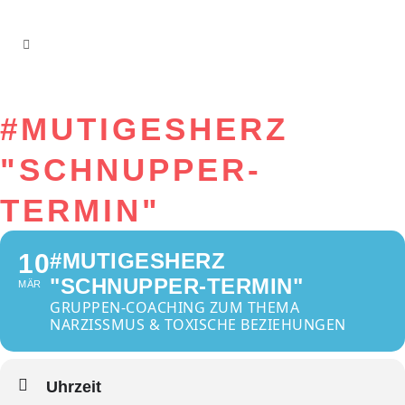
#MUTIGESHERZ
"SCHNUPPER-
TERMIN"
10
#MUTIGESHERZ
"SCHNUPPER-TERMIN"
MÄR
GRUPPEN-COACHING ZUM THEMA
NARZISSMUS & TOXISCHE BEZIEHUNGEN
Uhrzeit