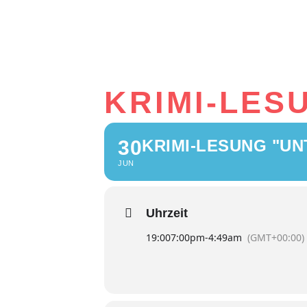
KRIMI-LES
30
KRIMI-LESUNG "U
JUN
Uhrzeit
19:00
7:00pm
-
4:49am
(GMT+00:00)