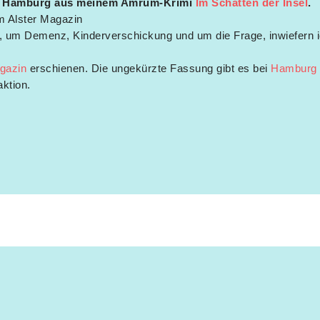
 Hamburg aus meinem Amrum-Krimi
Im Schatten der Insel
.
m Alster Magazin
n, um Demenz, Kinderverschickung und um die Frage, inwiefern
gazin
erschienen. Die ungekürzte Fassung gibt es bei
Hamburg
ktion.